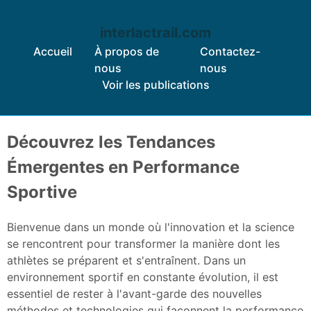
interlactrail.com
Accueil
À propos de
Contactez-
nous
nous
Voir les publications
Skip to content
Découvrez les Tendances
Émergentes en Performance
Sportive
Bienvenue dans un monde où l'innovation et la science
se rencontrent pour transformer la manière dont les
athlètes se préparent et s'entraînent. Dans un
environnement sportif en constante évolution, il est
essentiel de rester à l'avant-garde des nouvelles
méthodes et technologies qui façonnent la performance