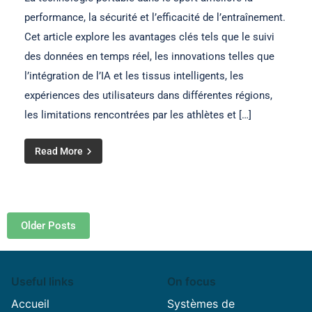
performance, la sécurité et l’efficacité de l’entraînement.
Cet article explore les avantages clés tels que le suivi
des données en temps réel, les innovations telles que
l’intégration de l’IA et les tissus intelligents, les
expériences des utilisateurs dans différentes régions,
les limitations rencontrées par les athlètes et […]
Read More
Posts navigation
Older Posts
Useful links
On focus
Accueil
Systèmes de