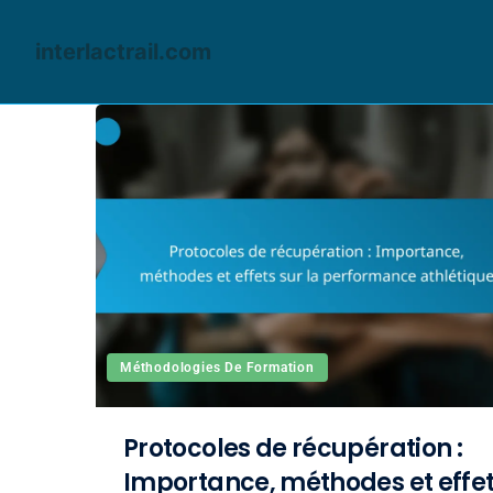
interlactrail.com
Skip to content
Méthodologies De Formation
Protocoles de récupération :
Importance, méthodes et effe